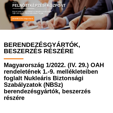
EMT ZRT.
FELNŐTTKÉPZÉSI KÖZPONT
Képzéseink az ügyfeleket az irányítási rendszereik
fejlesztésében, bevezetésében segítik
Jelentkezés képzésre
BERENDEZÉSGYÁRTÓK,
BESZERZÉS RÉSZÉRE
Magyarország 1/2022. (IV. 29.) OAH
rendeletének 1.-9. mellékleteiben
foglalt Nukleáris Biztonsági
Szabályzatok (NBSz)
berendezésgyártók, beszerzés
részére