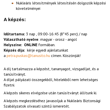
Nukleáris létesítmények létesítésén dolgozók képzési
követelményei
A képzés:
Időtartama:
3 nap , 09:00-16:45 (8*45 perc) / nap
Választható nyelve
: magyar - orosz - angol
Helyszíne:
ONLINE
formában.
Képzés díja:
kérje egyedi ajánlatunkat
a
petra.puskas@tanusito.hu
címen. Köszönjük!
A díj tartalmazza a képzést, tananyagot, vizsgadíjat, és a
tanúsítványt.
A díjat pályázati összegekből, hitelekből nem lehetséges
fizetni.
A képzés sikeres elvégzése után tanúsítványt állítunk ki.
A képzés megkezdéséhez javasoljuk a Nukleáris Biztonsági
Szabályzatok olvasati szintű ismeretét.