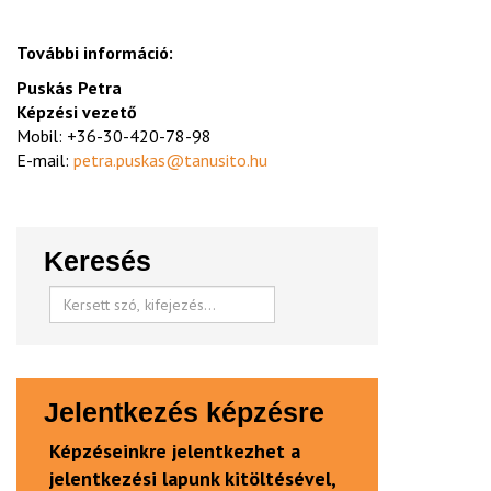
További információ:
Puskás Petra
Képzési vezető
Mobil: +36-30-420-78-98
E-mail:
petra.puskas@tanusito.hu
Keresés
Jelentkezés képzésre
Képzéseinkre jelentkezhet a
jelentkezési lapunk kitöltésével,