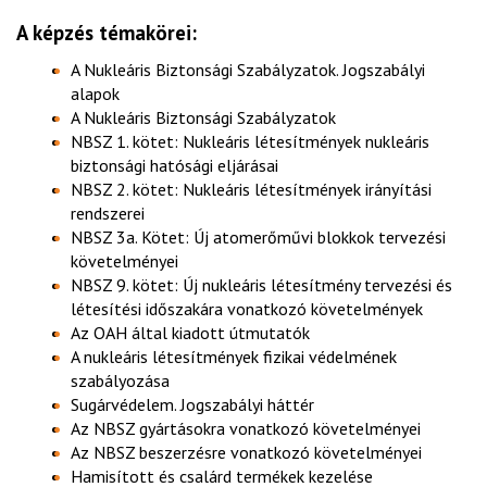
A képzés témakörei:
A Nukleáris Biztonsági Szabályzatok. Jogszabályi
alapok
A Nukleáris Biztonsági Szabályzatok
NBSZ 1. kötet: Nukleáris létesítmények nukleáris
biztonsági hatósági eljárásai
NBSZ 2. kötet: Nukleáris létesítmények irányítási
rendszerei
NBSZ 3a. Kötet: Új atomerőművi blokkok tervezési
követelményei
NBSZ 9. kötet: Új nukleáris létesítmény tervezési és
létesítési időszakára vonatkozó követelmények
Az OAH által kiadott útmutatók
A nukleáris létesítmények fizikai védelmének
szabályozása
Sugárvédelem. Jogszabályi háttér
Az NBSZ gyártásokra vonatkozó követelményei
Az NBSZ beszerzésre vonatkozó követelményei
Hamisított és csalárd termékek kezelése