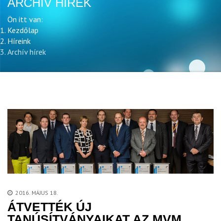
ARCHÍV HÍREK
Ön itt van:
Kezdőlap
Híreink
Archív hírek
2016. MÁJUS 18.
ÁTVETTÉK ÚJ
TANÚSÍTVÁNYAIKAT AZ MVM