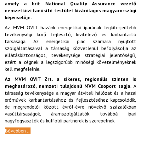
amely a brit National Quality Assurance vezető
nemzetközi tanúsító testület kizárólagos magyarországi
képviselője.
Az MVM OVIT hazánk energetikai iparának legkiterjedtebb
tevékenységi körű fejlesztő, kivitelező és karbantartó
társasága. Az energetikai piac számára nyújtott
szolgáltatásaival a társaság közvetlenül befolyásolja az
ellátásbiztonságot, tevékenysége stratégiai jelentőségű,
ezért a cégnek a legszigorúbb minőségi követelményeknek
kell megfelelnie.
Az MVM OVIT Zrt. a sikeres, regionális szinten is
meghatározó, nemzeti tulajdonú MVM Csoport tagja.
A
társaság tevékenysége a magyar átviteli hálózat és a hazai
erőművek karbantartásához és fejlesztéséhez kapcsolódik,
de megrendelői között évről-évre növekvő százalékban
vasúttársaságok, áramszolgáltatók, továbbá ipari
nagyfogyasztók és külföldi partnerek is szerepelnek.
Bővebben ...