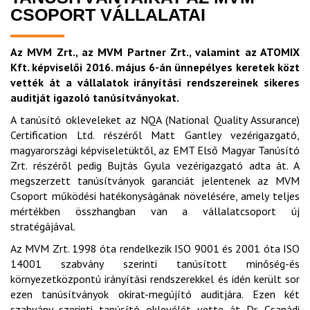
CSOPORT VÁLLALATAI
Az MVM Zrt., az MVM Partner Zrt., valamint az ATOMIX
Kft. képviselői 2016. május 6-án ünnepélyes keretek közt
vették át a vállalatok irányítási rendszereinek sikeres
auditját igazoló tanúsítványokat.
A tanúsító okleveleket az NQA (National Quality Assurance)
Certification Ltd. részéről Matt Gantley vezérigazgató,
magyarországi képviseletüktől, az EMT Első Magyar Tanúsító
Zrt. részéről pedig Bujtás Gyula vezérigazgató adta át. A
megszerzett tanúsítványok garanciát jelentenek az MVM
Csoport működési hatékonyságának növelésére, amely teljes
mértékben összhangban van a vállalatcsoport új
stratégájával.
Az MVM Zrt. 1998 óta rendelkezik ISO 9001 és 2001 óta ISO
14001 szabvány szerinti tanúsított minőség-és
környezetközpontú irányítási rendszerekkel és idén került sor
ezen tanúsítványok okirat-megújító auditjára. Ezen két
szabvány szerinti tanúsító oklevélét vette át Dr. Csanádi