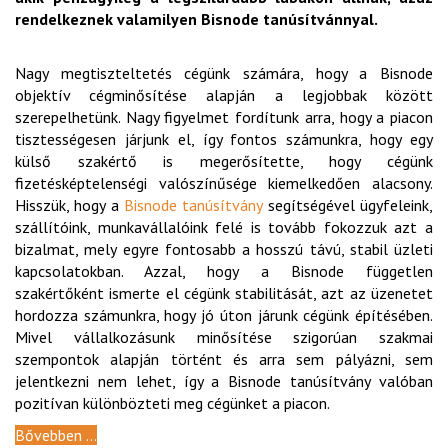
rendelkeznek valamilyen Bisnode tanúsítvánnyal.
Nagy megtiszteltetés cégünk számára, hogy a Bisnode
objektív cégminősítése alapján a legjobbak között
szerepelhetünk. Nagy figyelmet fordítunk arra, hogy a piacon
tisztességesen járjunk el, így fontos számunkra, hogy egy
külső szakértő is megerősítette, hogy cégünk
fizetésképtelenségi valószínűsége kiemelkedően alacsony.
Hisszük, hogy a
Bisnode tanúsítvány
segítségével ügyfeleink,
szállítóink, munkavállalóink felé is tovább fokozzuk azt a
bizalmat, mely egyre fontosabb a hosszú távú, stabil üzleti
kapcsolatokban. Azzal, hogy a Bisnode független
szakértőként ismerte el cégünk stabilitását, azt az üzenetet
hordozza számunkra, hogy jó úton járunk cégünk építésében.
Mivel vállalkozásunk minősítése szigorúan szakmai
szempontok alapján történt és arra sem pályázni, sem
jelentkezni nem lehet, így a Bisnode tanúsítvány valóban
pozitívan különbözteti meg cégünket a piacon.
Bővebben ...