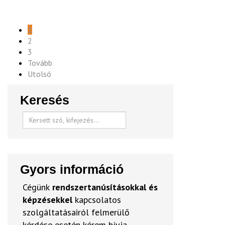
1
2
3
Tovább
Utolsó
Keresés
Gyors információ
Cégünk
rendszertanúsításokkal és
képzésekkel
kapcsolatos
szolgáltatásairól felmerülő
kérdése esetén kérem hívja