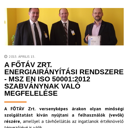
2015. ÁPRILIS 15.
A FŐTÁV ZRT.
ENERGIAIRÁNYÍTÁSI RENDSZERE
- MSZ EN ISO 50001:2012
SZABVÁNYNAK VALÓ
MEGFELELÉSE
A FŐTÁV Zrt. versenyképes árakon olyan minőségi
szolgáltatást kíván nyújtani a felhasználók (vevők)
részére,
amellyel a távhőellátás az ingatlanok értéknövelő
tényezőjévé is válik.