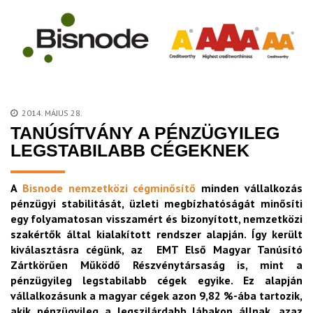
2014. MÁJUS 28.
TANÚSÍTVÁNY A PÉNZÜGYILEG
LEGSTABILABB CÉGEKNEK
A
Bisnode nemzetközi cégminősítő
minden vállalkozás
pénzügyi stabilitását, üzleti megbízhatóságát minősíti
egy folyamatosan visszamért és bizonyított, nemzetközi
szakértők által kialakított rendszer alapján. Így került
kiválasztásra cégünk, az EMT Első Magyar Tanúsító
Zártkörűen Működő Részvénytársaság is, mint a
pénzügyileg legstabilabb cégek egyike. Ez alapján
vállalkozásunk a magyar cégek azon 9,82 %-ába tartozik,
akik pénzügyileg a legszilárdabb lábakon állnak, azaz