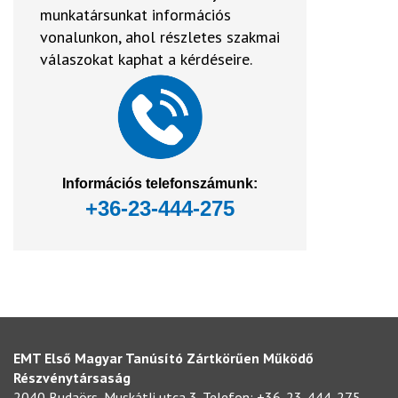
munkatársunkat információs
vonalunkon, ahol részletes szakmai
válaszokat kaphat a kérdéseire.
Információs telefonszámunk:
+36-23-444-275
EMT Első Magyar Tanúsító Zártkörűen Működő
Részvénytársaság
2040 Budaörs, Muskátli utca 3. Telefon: +36-23-444-275