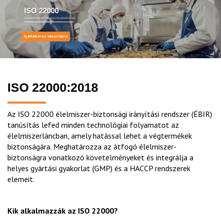
ISO 22000
ÉLELMISZER-BIZTONSÁGI IRÁNYÍTÁSI RENDSZEREK
Ajánlatkérés tanúsításra
ISO 22000:2018
Az ISO 22000 élelmiszer-biztonsági irányítási rendszer (ÉBIR)
tanúsítás lefed minden technológiai folyamatot az
élelmiszerláncban, amely hatással lehet a végtermékek
biztonságára. Meghatározza az átfogó élelmiszer-
biztonságra vonatkozó követelményeket és integrálja a
helyes gyártási gyakorlat (GMP) és a HACCP rendszerek
elemeit.
Kik alkalmazzák
az ISO 22000?