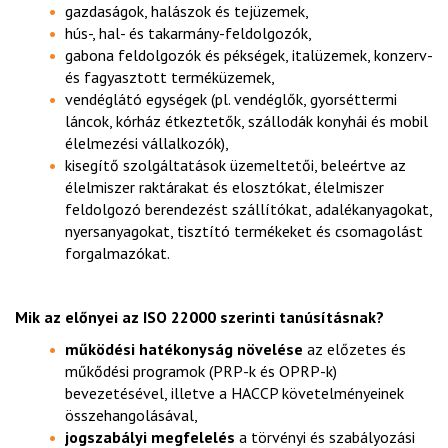
gazdaságok, halászok és tejüzemek,
hús-, hal- és takarmány-feldolgozók,
gabona feldolgozók és pékségek, italüzemek, konzerv-
és fagyasztott terméküzemek,
vendéglátó egységek (pl. vendéglők, gyorséttermi
láncok, kórház étkeztetők, szállodák konyhái és mobil
élelmezési vállalkozók),
kisegítő szolgáltatások üzemeltetői, beleértve az
élelmiszer raktárakat és elosztókat, élelmiszer
feldolgozó berendezést szállítókat, adalékanyagokat,
nyersanyagokat, tisztító termékeket és csomagolást
forgalmazókat.
Mik az előnyei
az ISO 22000
szerinti
tanúsításnak?
működési hatékonyság növelése
az előzetes és
műkődési programok (PRP-k és OPRP-k)
bevezetésével, illetve a HACCP követelményeinek
összehangolásával,
jogszabályi megfelelés
a törvényi és szabályozási