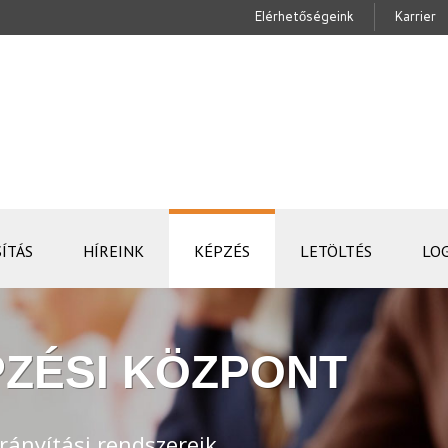
Elérhetőségeink
Karrier
ÍTÁS
HÍREINK
KÉPZÉS
LETÖLTÉS
LO
ZÉSI KÖZPONT
rányítási rendszereik