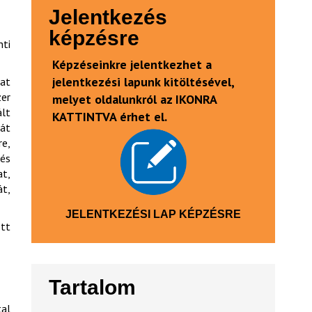
Jelentkezés
képzésre
ti
Képzéseinkre jelentkezhet a
jelentkezési lapunk kitöltésével,
kat
er
melyet oldalunkról az IKONRA
ált
KATTINTVA érhet el.
sát
re,
 és
at,
t,
JELENTKEZÉSI LAP KÉPZÉSRE
ett
Tartalom
tal