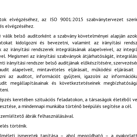
atok elvégzéséhez, az ISO 9001:2015 szabványtervezet szerin
 és elvégzéséhez.
 válik belső auditorként a szabvány követelményei alapján azo
tokat kidolgozni és bevezetni, valamint az irányítási rendsz
z irányítási rendszerek integrálásának alapelveivel, az integr
el. Megismeri az irányítási szabványok átjárhatóságát, integrálá
ti irányítási rendszer belső auditjának előkészítésére, szervezésé
dit alapelveit, mintavételes eljárásait, működési eljárásait
zni az auditot, információt gyűjteni, igazolni az információk
udit megállapításainak és következtetéseinek megbízhatóságá
teni.
képzés keretében szituációs feladatokon, a társaságok életéből v
lesztése, a mindennapi munkába történő beépülés segítése a cél.
t szemléltető ábrák felhasználásával.
lés történik.
elméleti ismeretek tanítása – ahol megoldható – a gyakorlat