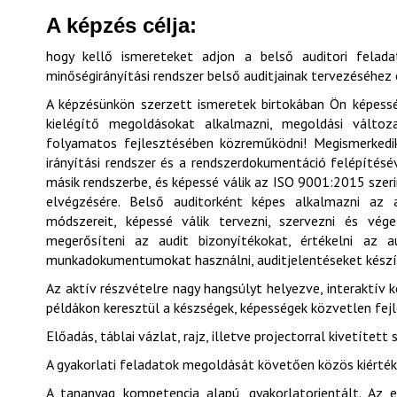
A képzés célja:
hogy kellő ismereteket adjon a belső auditori felad
minőségirányítási rendszer belső auditjainak tervezéséhez
A képzésünkön szerzett ismeretek birtokában Ön képessé
kielégítő megoldásokat alkalmazni, megoldási változa
folyamatos fejlesztésében közreműködni! Megismerkedik a
irányítási rendszer és a rendszerdokumentáció felépítésév
másik rendszerbe, és képessé válik az ISO 9001:2015 szerin
elvégzésére. Belső auditorként képes alkalmazni az au
módszereit, képessé válik tervezni, szervezni és vége
megerősíteni az audit bizonyítékokat, értékelni az a
munkadokumentumokat használni, auditjelentéseket készí
Az aktív részvételre nagy hangsúlyt helyezve, interaktív 
példákon keresztül a készségek, képességek közvetlen fej
Előadás, táblai vázlat, rajz, illetve projectorral kivetítet
A gyakorlati feladatok megoldását követően közös kiértéke
A tananyag kompetencia alapú, gyakorlatorientált. Az 