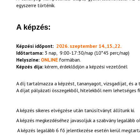
egyszerre történik.
A képzés:
Képzési időpont:
2026. szeptember 14.,15.,22.
Időtartama:
3 nap, 9:00-17:30/nap (10*45 perc/nap)
Helyszíne:
ONLINE
formában.
Képzés díja:
kérem, érdeklődjön a képzési vezetőnél
A díj tartalmazza a képzést, tananyagot, vizsgadíjat, és a 
A díjat pályázati összegekből, hitelekből nem lehetséges fi
A képzés sikeres elvégzése után tanúsítványt állítunk ki.
A képzés megkezdéséhez javasoljuk a szabvány legalább ol
A képzés legalább 6 fő jelentkezése esetén kerül megtart