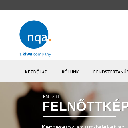
KEZDŐLAP
RÓLUNK
RENDSZERTANÚS
EMT ZRT.
FELNŐTTKÉP
Képzéseink az ügyfeleket az i