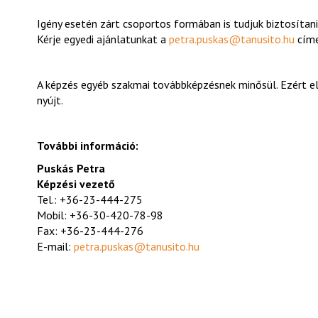
Igény esetén zárt csoportos formában is tudjuk biztosítani
Kérje egyedi ajánlatunkat a
petra.puskas@tanusito.hu
címe
A képzés egyéb szakmai továbbképzésnek minősül. Ezért 
nyújt.
További információ:
Puskás Petra
Képzési vezető
Tel.: +36-23-444-275
Mobil: +36-30-420-78-98
Fax: +36-23-444-276
E-mail:
petra.puskas@tanusito.hu