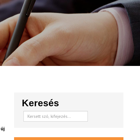
Keresés
új