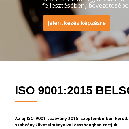
fejlesztésében, bevezetésébe
Jelentkezés képzésre
ISO 9001:2015 BEL
Az új ISO 9001 szabvány 2015. szeptemberben került
szabvány követelményeivel összhangban tartjuk.