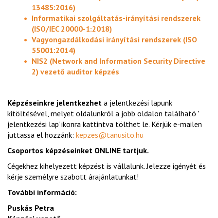
13485:2016)
Informatikai szolgáltatás-irányítási rendszerek
(ISO/IEC 20000-1:2018)
Vagyongazdálkodási irányítási rendszerek (ISO
55001:2014)
NIS2 (Network and Information Security Directive
2) vezető auditor képzés
Képzéseinkre jelentkezhet
a jelentkezési lapunk
kitöltésével, melyet oldalunkról a jobb oldalon található '
jelentkezési lap' ikonra kattintva tölthet le. Kérjük e-mailen
juttassa el hozzánk:
kepzes@tanusito.hu
Csoportos képzéseinket ONLINE tartjuk.
Cégekhez kihelyezett képzést is vállalunk. Jelezze igényét és
kérje személyre szabott árajánlatunkat!
További információ:
Puskás Petra