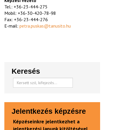
Képzési vezető
Tel.: +36-23-444-275
Mobil: +36-30-420-78-98
Fax: +36-23-444-276
E-mail:
petra.puskas@tanusito.hu
Keresés
Jelentkezés képzésre
Képzéseinkre jelentkezhet a
jelentkezési lapunk kitöltésével,