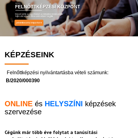
EMT ZRT.
FELNŐTTKÉPZÉSI KÖZPONT
Képzéseink az ügyfeleket az irányítási rendszereik
fejlesztésében, bevezetésében segítik
Jelentkezés képzésre
KÉPZÉSEINK
Felnőttképzési nyilvántartásba vételi számunk:
B/2020/000390
ONLINE
és
HELYSZÍNI
képzések
szervezése
Cégünk már több éve folytat a tanúsítási