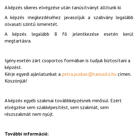
A képzés sikeres elvégzése után tanúsítványt állítunk ki.
A képzés megkezdéséhez javasoljuk a szabvány legalább
olvasati szintű ismeretét.
A képzés legalább 8 fő jelentkezése esetén kerül
megtartásra.
Igény esetén zárt csoportos formában is tudjuk biztosítani a
képzést.
Kérje egyedi ajánlatunkat a
petra.puskas@tanusito.hu
címen.
Köszönjük!
A képzés egyéb szakmai továbbképzésnek minősül. Ezért
elvégzése sem szakképesítést, sem szakmát, sem
részszakmát nem nyújt.
További információ: