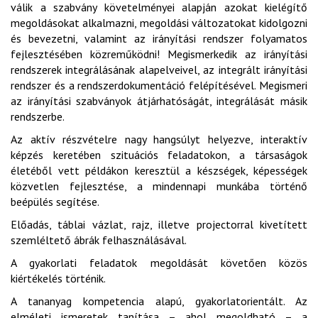
válik a szabvány követelményei alapján azokat kielégítő
megoldásokat alkalmazni, megoldási változatokat kidolgozni
és bevezetni, valamint az irányítási rendszer folyamatos
fejlesztésében közreműködni! Megismerkedik az irányítási
rendszerek integrálásának alapelveivel, az integrált irányítási
rendszer és a rendszerdokumentáció felépítésével. Megismeri
az irányítási szabványok átjárhatóságát, integrálását másik
rendszerbe.
Az aktív részvételre nagy hangsúlyt helyezve, interaktív
képzés keretében szituációs feladatokon, a társaságok
életéből vett példákon keresztül a készségek, képességek
közvetlen fejlesztése, a mindennapi munkába történő
beépülés segítése.
Előadás, táblai vázlat, rajz, illetve projectorral kivetített
szemléltető ábrák felhasználásával.
A gyakorlati feladatok megoldását követően közös
kiértékelés történik.
A tananyag kompetencia alapú, gyakorlatorientált. Az
elméleti ismeretek tanítása – ahol megoldható – a