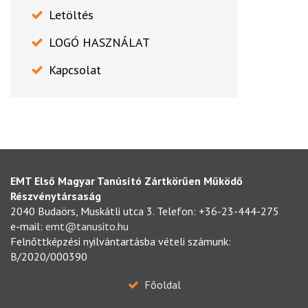
Letöltés
LOGÓ HASZNÁLAT
Kapcsolat
EMT Első Magyar Tanúsító Zártkörűen Működő
Részvénytársaság
2040 Budaörs, Muskátli utca 3. Telefon: +36-23-444-275
e-mail:
emt@tanusito.hu
Felnőttképzési nyilvántartásba vételi számunk:
B/2020/000390
Főoldal