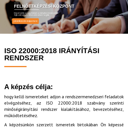
EMT ZRT.
FELNŐTTKÉPZÉSI KÖZPONT
Képzéseink az ügyfeleket az irányítási rendszereik
fejlesztésében, bevezetésében segítik
Jelentkezés képzésre
ISO 22000:2018 IRÁNYÍTÁSI
RENDSZER
A képzés célja:
hogy kellő ismereteket adjon a rendszermenedzseri feladatok
elvégzéséhez, az ISO 22000:2018 szabvány szerinti
minőségirányítási rendszer kialakításához, bevezetéséhez,
működtetéséhez.
A képzésünkön szerzett ismeretek birtokában Ön képessé