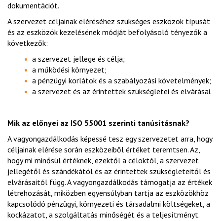
dokumentációt.
A szervezet céljainak eléréséhez szükséges eszközök típusát
és az eszközök kezelésének módját befolyásoló tényezők a
következők:
a szervezet jellege és célja;
a működési környezet;
a pénzügyi korlátok és a szabályozási követelmények;
a szervezet és az érintettek szükségletei és elvárásai.
Mik az előnyei az ISO 55001 szerinti tanúsításnak
?
A vagyongazdálkodás képessé tesz egy szervezetet arra, hogy
céljainak elérése során eszközeiből értéket teremtsen. Az,
hogy mi minősül értéknek, ezektől a céloktól, a szervezet
jellegétől és szándékától és az érintettek szükségleteitől és
elvárásaitól függ. A vagyongazdálkodás támogatja az értékek
létrehozását, miközben egyensúlyban tartja az eszközökhöz
kapcsolódó pénzügyi, környezeti és társadalmi költségeket, a
kockázatot, a szolgáltatás minőségét és a teljesítményt.