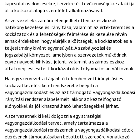
kapcsolatos döntésekre, tervekre és tevékenységekre alakítja
át a kockázatalapú szemlélet alkalmazásával.
A szervezetek számára elengedhetetlen az eszközök
hatékony kezelése és irányítása, valamint az értékteremtés a
kockázatok és a lehetőségek felmérése és kezelése révén
annak érdekében, hogy elérjék a költségek, a kockázatok és a
teljesítmény kívánt egyensúlyát. A szabályozási és
jogszabályi környezet, amelyben a szervezetek működnek,
egyre nagyobb kihívást jelent, valamint a számos eszköz
által megtestesített kockázatok is folyamatosan változnak.
Ha egy szervezet a tágabb értelemben vett irányítási és
kockázatkezelési keretrendszerébe beépíti a
vagyongazdálkodást és az azt támogató vagyongazdálkodási
irányítási rendszer alapelemeit, akkor az kézzelfogható
előnyökkel és jól kihasználható lehetőségekkel járhat.
A szervezetnek ki kell dolgoznia egy stratégiai
vagyongazdálkodási tervet, amely tartalmazza a
vagyongazdálkodási rendszernek a vagyongazdálkodási célok
elérésének támogatásában betöltött szerepére vonatkozó