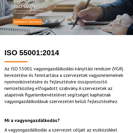
ISO 55001
VAGYONGAZDÁLKODÁSI IRÁNYÍTÁSI RENDSZEREK
Ajánlatkérés tanúsításra
ISO 55001:2014
Az ISO 55001 vagyongazdálkodási irányítási rendszer (VGR)
bevezetése és fenntartása a szervezetek vagyonelemeinek
nyomonkövetésére és fejlesztésére összpontosító
nemzetközileg elfogadott szabvány. A szervezetek az
alapelvek figyelembevételével segítséget kaphatnak
vagyongazdálkodásuk szervezeten belüli fejlesztéséhez.
Mi a vagyongazdálkodás?
A vagyongazdálkodás a szervezet céljait az eszközökkel