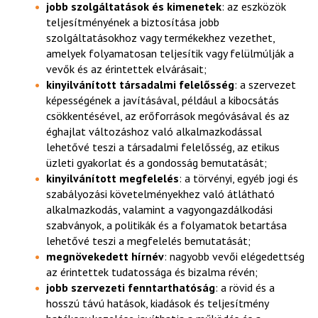
jobb szolgáltatások és kimenetek
: az eszközök
teljesítményének a biztosítása jobb
szolgáltatásokhoz vagy termékekhez vezethet,
amelyek folyamatosan teljesítik vagy felülmúlják a
vevők és az érintettek elvárásait;
kinyilvánított társadalmi felelősség
: a szervezet
képességének a javításával, például a kibocsátás
csökkentésével, az erőforrások megóvásával és az
éghajlat változáshoz való alkalmazkodással
lehetővé teszi a társadalmi felelősség, az etikus
üzleti gyakorlat és a gondosság bemutatását;
kinyilvánított megfelelés
: a törvényi, egyéb jogi és
szabályozási követelményekhez való átlátható
alkalmazkodás, valamint a vagyongazdálkodási
szabványok, a politikák és a folyamatok betartása
lehetővé teszi a megfelelés bemutatását;
megnövekedett hírnév
: nagyobb vevői elégedettség
az érintettek tudatossága és bizalma révén;
jobb szervezeti fenntarthatóság
: a rövid és a
hosszú távú hatások, kiadások és teljesítmény