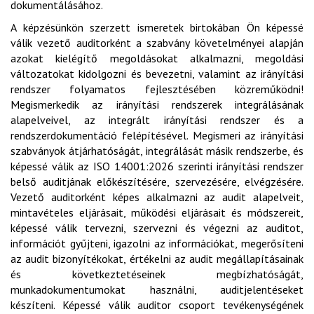
dokumentálásához.
A képzésünkön szerzett ismeretek birtokában Ön képessé
válik vezető auditorként a szabvány követelményei alapján
azokat kielégítő megoldásokat alkalmazni, megoldási
változatokat kidolgozni és bevezetni, valamint az irányítási
rendszer folyamatos fejlesztésében közreműködni!
Megismerkedik az irányítási rendszerek integrálásának
alapelveivel, az integrált irányítási rendszer és a
rendszerdokumentáció felépítésével. Megismeri az irányítási
szabványok átjárhatóságát, integrálását másik rendszerbe, és
képessé válik az ISO 14001:2026 szerinti irányítási rendszer
belső auditjának előkészítésére, szervezésére, elvégzésére.
Vezető auditorként képes alkalmazni az audit alapelveit,
mintavételes eljárásait, működési eljárásait és módszereit,
képessé válik tervezni, szervezni és végezni az auditot,
információt gyűjteni, igazolni az információkat, megerősíteni
az audit bizonyítékokat, értékelni az audit megállapításainak
és következtetéseinek megbízhatóságát,
munkadokumentumokat használni, auditjelentéseket
készíteni. Képessé válik auditor csoport tevékenységének