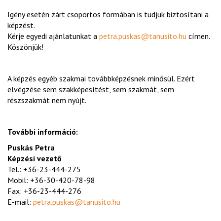
Igény esetén zárt csoportos formában is tudjuk biztosítani a
képzést.
Kérje egyedi ajánlatunkat a
petra.puskas@tanusito.hu
címen.
Köszönjük!
A képzés egyéb szakmai továbbképzésnek minősül. Ezért
elvégzése sem szakképesítést, sem szakmát, sem
részszakmát nem nyújt.
További információ:
Puskás Petra
Képzési vezető
Tel.: +36-23-444-275
Mobil: +36-30-420-78-98
Fax: +36-23-444-276
E-mail:
petra.puskas@tanusito.hu