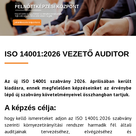
EMT ZRT.
FELNŐTTKÉPZÉSI KÖZPONT
Képzéseink az ügyfeleket az irányítási rendszereik
fejlesztésében, bevezetésében segítik
Jelentkezés képzésre
ISO 14001:2026 VEZETŐ AUDITOR
Az új ISO 14001 szabvány 2026. áprilisában került
kiadásra, ennek megfelelően képzéseinket az érvénybe
lépő új szabvány követelményeivel összhangban tartjuk.
A képzés célja:
hogy kellő ismereteket adjon az ISO 14001:2026 szabvány
szerinti környezetirányítási rendszer harmadik fél általi
auditjainak tervezéséhez, elvégzéséhez és