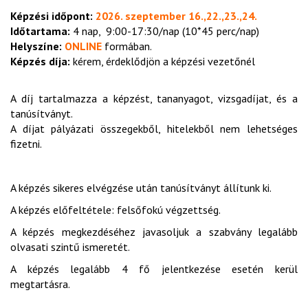
Képzési időpont:
2026. szeptember 16.,22.,23.,24.
Időtartama:
4 nap, 9:00-17:30/nap (10*45 perc/nap)
Helyszíne:
ONLINE
formában.
Képzés díja:
kérem, érdeklődjön a képzési vezetőnél
A díj tartalmazza a képzést, tananyagot, vizsgadíjat, és a
tanúsítványt.
A díjat pályázati összegekből, hitelekből nem lehetséges
fizetni.
A képzés sikeres elvégzése után tanúsítványt állítunk ki.
A képzés előfeltétele: felsőfokú végzettség.
A képzés megkezdéséhez javasoljuk a szabvány legalább
olvasati szintű ismeretét.
A képzés legalább 4 fő jelentkezése esetén kerül
megtartásra.