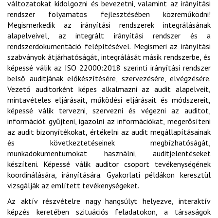
változatokat kidolgozni és bevezetni, valamint az irányítási
rendszer folyamatos fejlesztésében közreműködni!
Megismerkedik az irányítási rendszerek integrálásának
alapelveivel, az integrált irányítási rendszer és a
rendszerdokumentáció felépítésével. Megismeri az irányítási
szabványok átjárhatóságát, integrálását másik rendszerbe, és
képessé válik az ISO 22000:2018 szerinti irányítási rendszer
belső auditjának előkészítésére, szervezésére, elvégzésére.
Vezető auditorként képes alkalmazni az audit alapelveit,
mintavételes eljárásait, működési eljárásait és módszereit,
képessé válik tervezni, szervezni és végezni az auditot,
információt gyűjteni, igazolni az információkat, megerősíteni
az audit bizonyítékokat, értékelni az audit megállapításainak
és következtetéseinek megbízhatóságát,
munkadokumentumokat használni, auditjelentéseket
készíteni. Képessé válik auditor csoport tevékenységének
koordinálására, irányítására. Gyakorlati példákon keresztül
vizsgálják az említett tevékenységeket.
Az aktív részvételre nagy hangsúlyt helyezve, interaktív
képzés keretében szituációs feladatokon, a társaságok