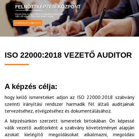
EMT ZRT.
FELNŐTTKÉPZÉSI KÖZPONT
Képzéseink az ügyfeleket az irányítási rendszereik
fejlesztésében, bevezetésében segítik
Jelentkezés képzésre
ISO 22000:2018 VEZETŐ AUDITOR
A képzés célja:
hogy kellő ismereteket adjon az ISO 22000:2018 szabvány
szerinti irányítási rendszer harmadik fél általi auditjainak
tervezéséhez, elvégzéséhez és dokumentálásához.
A képzésünkön szerzett ismeretek birtokában Ön képessé
válik vezető auditorként a szabvány követelményei alapján
azokat kielégítő megoldásokat alkalmazni, megoldási