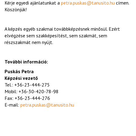
Kérje egyedi ajánlatunkat a
petra.puskas@tanusito.hu
címen.
Köszönjük!
A képzés egyéb szakmai továbbképzésnek minősül. Ezért
elvégzése sem szakképesítést, sem szakmát, sem
részszakmát nem nyújt.
További információ:
Puskás Petra
Képzési vezető
Tel.: +36-23-444-275
Mobil: +36-30-420-78-98
Fax: +36-23-444-276
E-mail:
petra.puskas@tanusito.hu