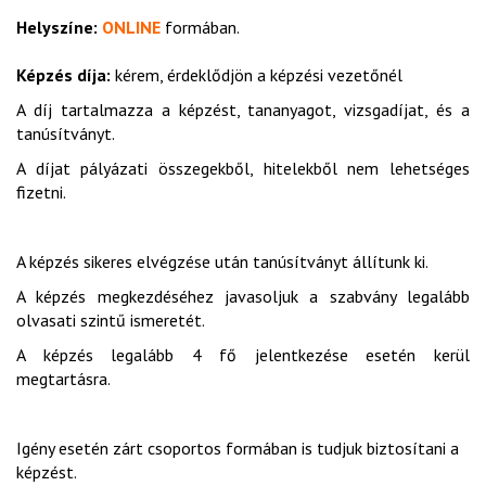
Helyszíne:
ONLINE
formában.
Képzés díja:
kérem, érdeklődjön a képzési vezetőnél
A díj tartalmazza a képzést, tananyagot, vizsgadíjat, és a
tanúsítványt.
A díjat pályázati összegekből, hitelekből nem lehetséges
fizetni.
A képzés sikeres elvégzése után tanúsítványt állítunk ki.
A képzés megkezdéséhez javasoljuk a szabvány legalább
olvasati szintű ismeretét.
A képzés legalább 4 fő jelentkezése esetén kerül
megtartásra.
Igény esetén zárt csoportos formában is tudjuk biztosítani a
képzést.