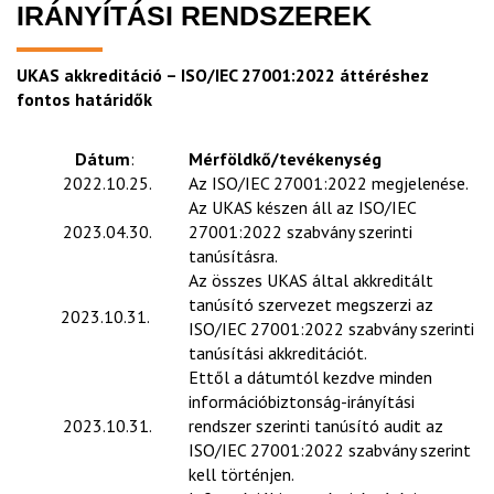
IRÁNYÍTÁSI RENDSZEREK
UKAS akkreditáció – ISO/IEC 27001:2022 áttéréshez
fontos határidők
Dátum
:
Mérföldkő/tevékenység
2022.10.25.
Az ISO/IEC 27001:2022 megjelenése.
Az UKAS készen áll az ISO/IEC
2023.04.30.
27001:2022 szabvány szerinti
tanúsításra.
Az összes UKAS által akkreditált
tanúsító szervezet megszerzi az
2023.10.31.
ISO/IEC 27001:2022 szabvány szerinti
tanúsítási akkreditációt.
Ettől a dátumtól kezdve minden
információbiztonság-irányítási
2023.10.31.
rendszer szerinti tanúsító audit az
ISO/IEC 27001:2022 szabvány szerint
kell történjen.