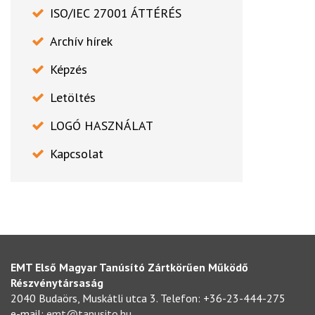
ISO/IEC 27001 ÁTTÉRÉS
Archív hírek
Képzés
Letöltés
LOGÓ HASZNÁLAT
Kapcsolat
EMT Első Magyar Tanúsító Zártkörűen Működő
Részvénytársaság
2040 Budaörs, Muskátli utca 3. Telefon: +36-23-444-275
e-mail:
emt@tanusito.hu