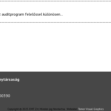
--------------------------------------------------------------------------
z auditprogram felelőssel különösen...
--------------------------------------------------------------------------
nytársaság
000390
Copyright © 2025. EMT Zrt. Minden jog fenntartva. Weboldal:
Tomor Visual Graphics