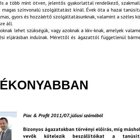
és a több mint ötven, jelentős gyakorlattal rendelkező, szakmai
n magas színvonalú szolgáltatást kínál. Évek óta a hazai tanúsít
mas, gyors és hozzáértő szolgáltatásunknak, valamint a széles k
e áll.
atoknak lehet szükségük, vagy azoknak a kkv-knak, amelyek valam
zési eljárásban indulnak. Mérettől és ágazattól függetlenül bárm
TÉKONYABBAN
Piac & Profit 2011/07. júliusi számából
Bizonyos ágazatokban törvényi előírás, míg máshol
vevők kötelezik beszállítóikat a tanúsít