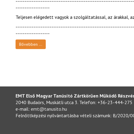
------------------------------------------------------------------
-------------------
Teljesen elégedett vagyok a szolgáltatással, az árakkal, a
------------------------------------------------------------------
-------------------
Bővebben ...
EMT Első Magyar Tanúsító Zártkörűen Működő Részvé
2040 Budaörs, Muskátli utca 3. Telefon: +36-23-444-275
e-mail:
emt@tanusito.hu
Felnőttképzési nyilvántartásba vételi számunk: B/2020/