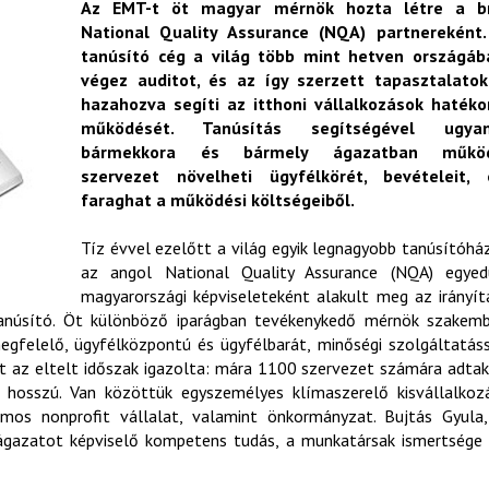
Az EMT-t öt magyar mérnök hozta létre a br
National Quality Assurance (NQA) partnereként.
tanúsító cég a világ több mint hetven országáb
végez auditot, és az így szerzett tapasztalatok
hazahozva segíti az itthoni vállalkozások hatéko
működését. Tanúsítás segítségével ugyan
bármekkora és bármely ágazatban műkö
szervezet növelheti ügyfélkörét, bevételeit, 
faraghat a működési költségeiből.
Tíz évvel ezelőtt a világ egyik legnagyobb tanúsítóhá
az angol National Quality Assurance (NQA) egyedü
magyarországi képviseleteként alakult meg az irányít
Tanúsító. Öt különböző iparágban tevékenykedő mérnök szakem
egfelelő, ügyfélközpontú és ügyfélbarát, minőségi szolgáltatás
at az eltelt időszak igazolta: mára 1100 szervezet számára adtak
a hosszú. Van közöttük egyszemélyes klímaszerelő kisvállalkoz
mos nonprofit vállalat, valamint önkormányzat. Bujtás Gyula
s ágazatot képviselő kompetens tudás, a munkatársak ismertsége