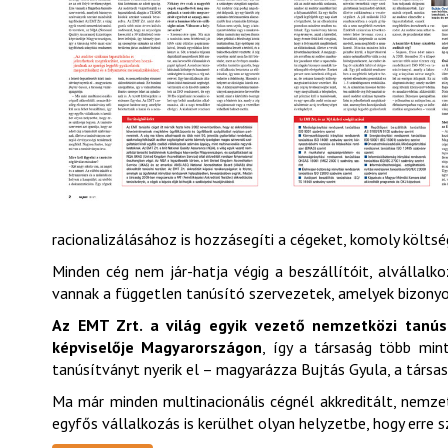
racionalizálásához is hozzásegíti a cégeket, komoly költs
Minden cég nem jár-hatja végig a beszállítóit, alvállalko
vannak a független tanúsító szervezetek, amelyek bizonyos
Az EMT Zrt. a világ egyik vezető nemzetközi tanúsí
képviselője Magyarországon
, így a társaság több mint
tanúsítványt nyerik el – magyarázza Bujtás Gyula, a társa
Ma már minden multinacionális cégnél akkreditált, nemzet
egyfős vállalkozás is kerülhet olyan helyzetbe, hogy erre 