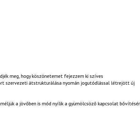
djék meg, hogy köszönetemet fejezzem ki szíves
 szervezeti átstrukturálása nyomán jogutódlással létrejött új
reméljük a jövőben is mód nyílik a gyümölcsöző kapcsolat bővítésér