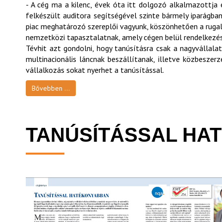
- A cég ma a kilenc, évek óta itt dolgozó alkalmazottja 
felkészült auditora segítségével szinte bármely iparágba
piac meghatározó szereplői vagyunk, köszönhetően a rugal
nemzetközi tapasztalatnak, amely cégen belül rendelkezésr
Tévhit azt gondolni, hogy tanúsításra csak a nagyvállal
multinacionális láncnak beszállítanak, illetve közbeszer
vállalkozás sokat nyerhet a tanúsítással.
Bővebben ...
TANÚSÍTÁSSAL HA