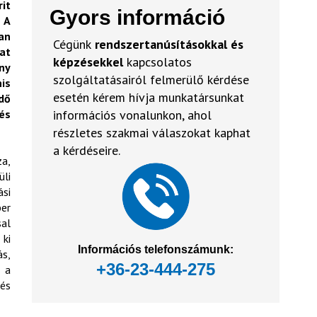
it
Gyors információ
 A
an
Cégünk
rendszertanúsításokkal és
at
képzésekkel
kapcsolatos
ny
szolgáltatásairól felmerülő kérdése
is
esetén kérem hívja munkatársunkat
dő
és
információs vonalunkon, ahol
részletes szakmai válaszokat kaphat
a kérdéseire.
za,
li
ási
ber
sal
 ki
Információs telefonszámunk:
ás,
+36-23-444-275
, a
 és