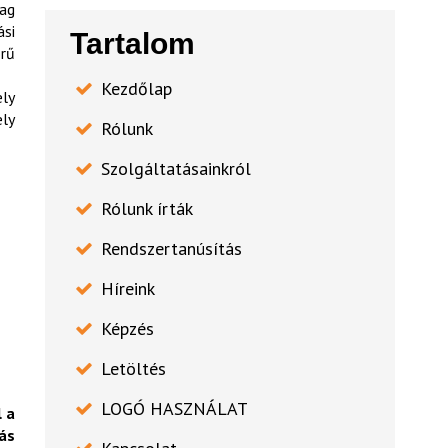
lag
ási
Tartalom
örű
Kezdőlap
ely
ely
Rólunk
Szolgáltatásainkról
Rólunk írták
Rendszertanúsítás
Híreink
Képzés
Letöltés
LOGÓ HASZNÁLAT
 a
ás