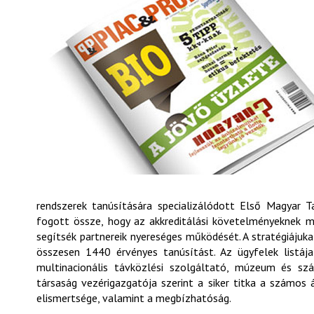
rendszerek tanúsítására specializálódott Első Magyar 
fogott össze, hogy az akkreditálási követelményeknek m
segítsék partnereik nyereséges működését. A stratégiájuk
összesen 1440 érvényes tanúsítást. Az ügyfelek listáj
multinacionális távközlési szolgáltató, múzeum és szá
társaság vezérigazgatója szerint a siker titka a számo
elismertsége, valamint a megbízhatóság.