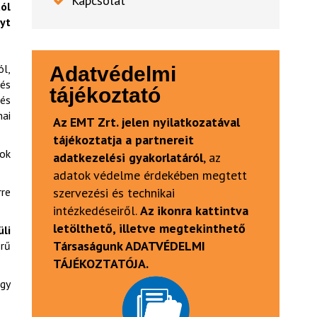
Kapcsolat
ól
yt
ól,
Adatvédelmi
és
tájékoztató
és
ai
Az EMT Zrt. jelen nyilatkozatával
tájékoztatja a partnereit
ok
adatkezelési gyakorlatáról
, az
adatok védelme érdekében megtett
rre
szervezési és technikai
intézkedéseiről.
Az ikonra kattintva
letölthető, illetve megtekinthető
li
Társaságunk ADATVÉDELMI
örű
TÁJÉKOZTATÓJA.
egy