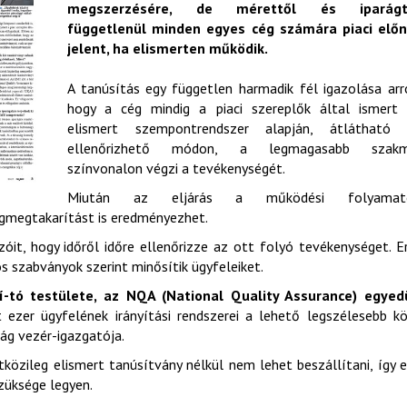
megszerzésére, de mérettől és iparágt
függetlenül minden egyes cég számára piaci előn
jelent, ha elismerten működik.
A tanúsítás egy független harmadik fél igazolása arr
hogy a cég mindig a piaci szereplők által ismert 
elismert szempontrendszer alapján, átlátható 
ellenőrizhető módon, a legmagasabb szakm
színvonalon végzi a tevékenységét.
Miután az eljárás a működési folyamat
égmegtakarítást is eredményezhet.
zóit, hogy időről időre ellenőrizze az ott folyó tevékenységet. E
 szabványok szerint minősítik ügyfeleiket.
-tó testülete, az NQA (National Quality Assurance) egyedü
 ezer ügyfelének irányítási rendszerei a lehető legszélesebb k
ság vezér-igazgatója.
közileg elismert tanúsítvány nélkül nem lehet beszállítani, így 
szüksége legyen.