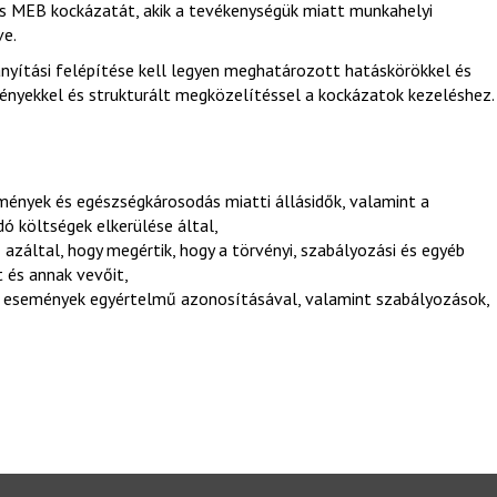
os MEB kockázatát, akik a tevékenységük miatt munkahelyi
ve.
nyítási felépítése kell legyen meghatározott hatáskörökkel és
ményekkel és strukturált megközelítéssel a kockázatok kezeléshez.
mények és egészségkárosodás miatti állásidők, valamint a
dó költségek elkerülése által,
s
azáltal, hogy megértik, hogy a törvényi, szabályozási és egyéb
 és annak vevőit,
 események egyértelmű azonosításával, valamint szabályozások,