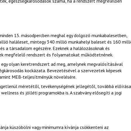
setek, egészségkárosodások száma, ha a rendszert megfelelően
t minden 15. másodpercben meghal egy dolgozó munkabalesetben,
llió haláleset, mintegy 340 millió munkahelyi baleset és 160 mill
 és a társadalom egészére. Ezeknek a halálozásoknak és
etek megfelelő rendszert és folyamatokat működtetnének.
és egy olyan keretrendszert ad meg, amelynek megvalósításával
égkárosodás kockázata. Bevezetésével a szervezetek képesek
lamint MEB-teljesítményük növelésére.
etlenül méretétől, tevékenységének jellegétől, továbbá előírása
wellness és jólléti programokba is. A szabvány elősegíti a jogi
vánja küszöbölni vagy minimumra kívánja csökkenteni az