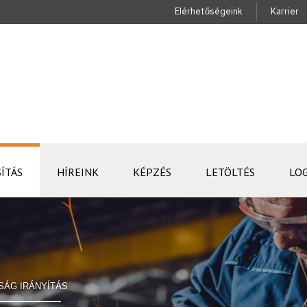
Elérhetőségeink
Karrier
ÍTÁS
HÍREINK
KÉPZÉS
LETÖLTÉS
LO
SÁG IRÁNYÍTÁS