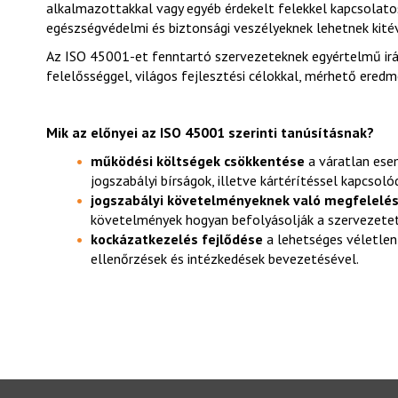
alkalmazottakkal vagy egyéb érdekelt felekkel kapcsolat
egészségvédelmi és biztonsági veszélyeknek lehetnek kité
Az ISO 45001-et fenntartó szervezeteknek egyértelmű irá
felelősséggel, világos fejlesztési célokkal, mérhető ered
Mik az előnyei az ISO 45001 szerinti tanúsításnak
?
működési költségek csökkentése
a váratlan ese
jogszabályi bírságok, illetve kártérítéssel kapcsoló
jogszabályi követelményeknek való megfelelé
követelmények hogyan befolyásolják a szervezetet
kockázatkezelés fejlődése
a lehetséges véletlen
ellenőrzések és intézkedések bevezetésével.