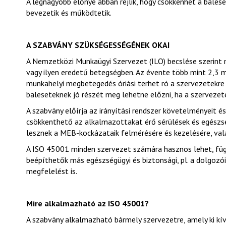
A legnagyobb előnye abban rejlik, hogy csökkenhet a bale
bevezetik és működtetik.
A SZABVÁNY SZÜKSÉGESSÉGÉNEK OKAI
A Nemzetközi Munkaügyi Szervezet (ILO) becslése szerin
vagy ilyen eredetű betegségben. Az évente több mint 2,3 mi
munkahelyi megbetegedés óriási terhet ró a szervezetekre
baleseteknek jó részét meg lehetne előzni, ha a szervez
A szabvány előírja az irányítási rendszer követelményeit 
csökkenthető az alkalmazottakat érő sérülések és egészs
lesznek a MEB-kockázataik felmérésére és kezelésére, va
A ISO 45001 minden szervezet számára hasznos lehet, függ
beépíthetők más egészségügyi és biztonsági, pl. a dolgozói 
megfelelést is.
Mire alkalmazható
az ISO 45001
?
A szabvány alkalmazható bármely szervezetre, amely ki kí