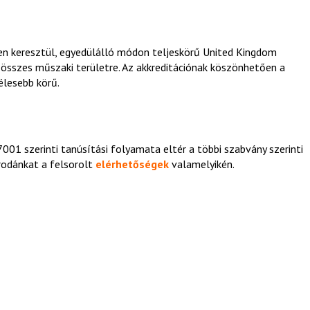
ten keresztül, egyedülálló módon teljeskörű United Kingdom
z összes műszaki területre. Az akkreditációnak köszönhetően a
élesebb körű.
001 szerinti tanúsítási folyamata eltér a többi szabvány szerinti
irodánkat a
felsorolt
elérhetőségek
valamelyikén.