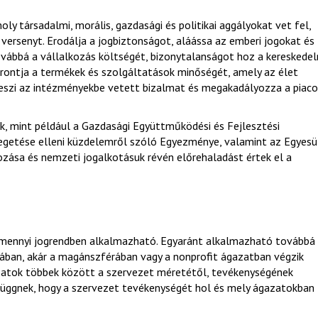
oly társadalmi, morális, gazdasági és politikai aggályokat vet fel,
a versenyt. Erodálja a jogbiztonságot, aláássa az emberi jogokat és
ovábbá a vállalkozás költségét, bizonytalanságot hoz a kereskede
, rontja a termékek és szolgáltatások minőségét, amely az élet
teszi az intézményekbe vetett bizalmat és megakadályozza a piaco
 mint például a Gazdasági Együttműködési és Fejlesztési
getése elleni küzdelemről szóló Egyezménye, valamint az Egyesü
zása és nemzeti jogalkotásuk révén előrehaladást értek el a
lamennyi jogrendben alkalmazható. Egyaránt alkalmazható továbbá
rában, akár a magánszférában vagy a nonprofit ágazatban végzik
ázatok többek között a szervezet méretétől, tevékenységének
 függnek, hogy a szervezet tevékenységét hol és mely ágazatokban