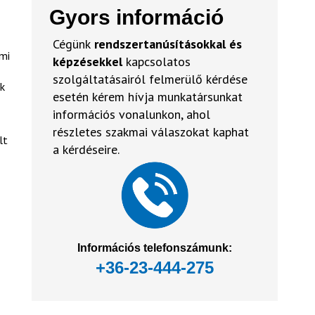
Gyors információ
Cégünk
rendszertanúsításokkal és
lmi
képzésekkel
kapcsolatos
szolgáltatásairól felmerülő kérdése
k
esetén kérem hívja munkatársunkat
információs vonalunkon, ahol
részletes szakmai válaszokat kaphat
lt
a kérdéseire.
Információs telefonszámunk:
+36-23-444-275