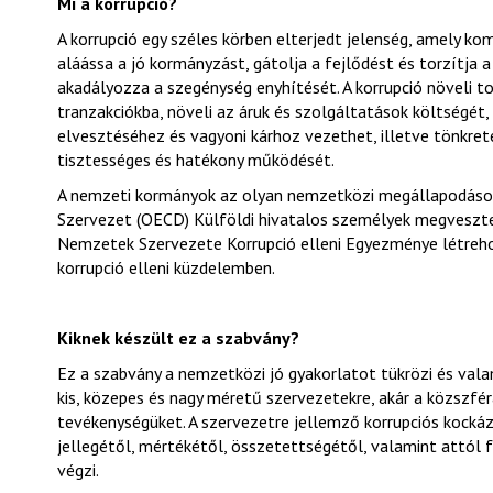
Mi a korrupció?
A korrupció egy széles körben elterjedt jelenség, amely kom
aláássa a jó kormányzást, gátolja a fejlődést és torzítja 
akadályozza a szegénység enyhítését. A korrupció növeli t
tranzakciókba, növeli az áruk és szolgáltatások költségét
elvesztéséhez és vagyoni kárhoz vezethet, illetve tönkre
tisztességes és hatékony működését.
A nemzeti kormányok az olyan nemzetközi megállapodások,
Szervezet (OECD) Külföldi hivatalos személyek megveszte
Nemzetek Szervezete Korrupció elleni Egyezménye létreho
korrupció elleni küzdelemben.
Kiknek készült ez a szabvány?
Ez a szabvány a nemzetközi jó gyakorlatot tükrözi és va
kis, közepes és nagy méretű szervezetekre, akár a közszfé
tevékenységüket. A szervezetre jellemző korrupciós kock
jellegétől, mértékétől, összetettségétől, valamint attól
végzi.