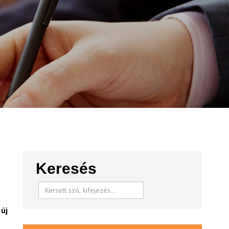
Keresés
új