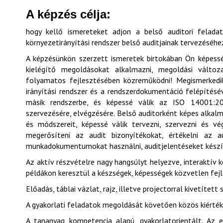
A képzés célja:
hogy kellő ismereteket adjon a belső auditori felada
környezetirányítási rendszer belső auditjainak tervezéséh
A képzésünkön szerzett ismeretek birtokában Ön képessé
kielégítő megoldásokat alkalmazni, megoldási változa
folyamatos fejlesztésében közreműködni! Megismerkedik a
irányítási rendszer és a rendszerdokumentáció felépítésév
másik rendszerbe, és képessé válik az ISO 14001:2026
szervezésére, elvégzésére. Belső auditorként képes alkalma
és módszereit, képessé válik tervezni, szervezni és vég
megerősíteni az audit bizonyítékokat, értékelni az a
munkadokumentumokat használni, auditjelentéseket készí
Az aktív részvételre nagy hangsúlyt helyezve, interaktív 
példákon keresztül a készségek, képességek közvetlen fej
Előadás, táblai vázlat, rajz, illetve projectorral kivetítet
A gyakorlati feladatok megoldását követően közös kiértéke
A tananyag kompetencia alapú, gyakorlatorientált. Az 