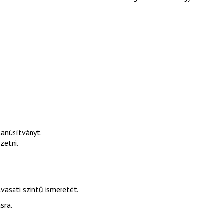
tanúsítványt.
zetni.
vasati szintű ismeretét.
sra.