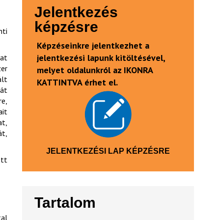
Jelentkezés
képzésre
ti
Képzéseinkre jelentkezhet a
jelentkezési lapunk kitöltésével,
kat
er
melyet oldalunkról az IKONRA
ált
KATTINTVA érhet el.
sát
e,
ait
at,
t,
JELENTKEZÉSI LAP KÉPZÉSRE
ett
Tartalom
tal