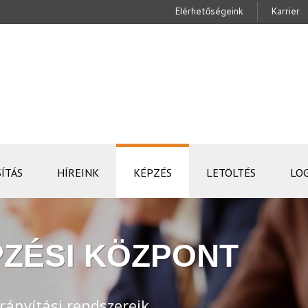
Elérhetőségeink
Karrier
ÍTÁS
HÍREINK
KÉPZÉS
LETÖLTÉS
LO
ZÉSI KÖZPONT
rányítási rendszereik