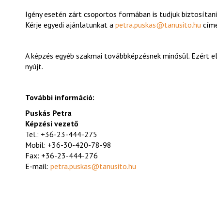
Igény esetén zárt csoportos formában is tudjuk biztosítani
Kérje egyedi ajánlatunkat a
petra.puskas@tanusito.hu
címe
A képzés egyéb szakmai továbbképzésnek minősül. Ezért 
nyújt.
További információ:
Puskás Petra
Képzési vezető
Tel.: +36-23-444-275
Mobil: +36-30-420-78-98
Fax: +36-23-444-276
E-mail:
petra.puskas@tanusito.hu