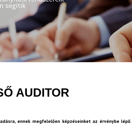
n segítik
LSŐ AUDITOR
kiadásra, ennek megfelelően képzéseinket az érvénybe lépő 