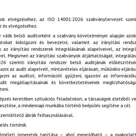
tok elvégzéséhez, az ISO 14001:2026 szabványtervezet szerin
ez és elvégzéséhez.
 válik belső auditorként a szabvány követelményei alapján azo
tokat kidolgozni és bevezetni, valamint az irányítási rendsz
z irányítási rendszerek integrálásának alapelveivel, az integr
el. Megismeri az irányítási szabványok átjárhatóságát, integrálá
 szerinti irányítási rendszer belső auditjának előkészítésér
zni az audit alapelveit, mintavételes eljárásait, működési eljárás
ezni az auditot, információt gyűjteni, igazolni az információk
udit megállapításainak és következtetéseinek megbízhatóságá
teni.
képzés keretében szituációs feladatokon, a társaságok életéből v
lesztése, a mindennapi munkába történő beépülés segítése a cél.
t szemléltető ábrák felhasználásával.
lés történik.
elméleti ismeretek tanítása – ahol megoldható – a gyakorlat