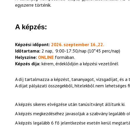
egyszerre történik.
A képzés:
Képzési időpont:
2026. szeptember 16.,22.
Időtartama:
2 nap, 9:00-17:30/nap (10*45 perc/nap)
Helyszíne:
ONLINE
formában.
Képzés díja:
kérem, érdeklődjön a képzési vezetőnél
A díj tartalmazza a képzést, tananyagot, vizsgadíjat, és a 
A díjat pályázati összegekből, hitelekből nem lehetséges fi
A képzés sikeres elvégzése után tanúsítványt állítunk ki.
A képzés megkezdéséhez javasoljuk a szabvány legalább ol
A képzés legalább 6 fő jelentkezése esetén kerül megtartá