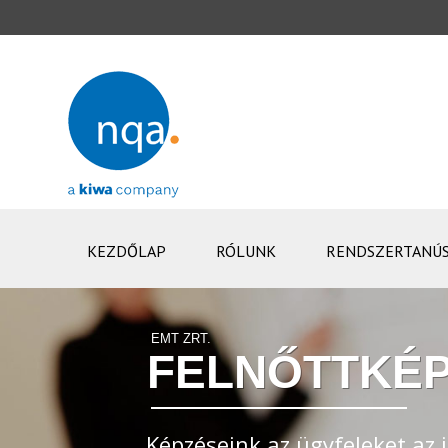
KEZDŐLAP
RÓLUNK
RENDSZERTANÚS
EMT ZRT.
FELNŐTTKÉP
Képzéseink az ügyfeleket az i