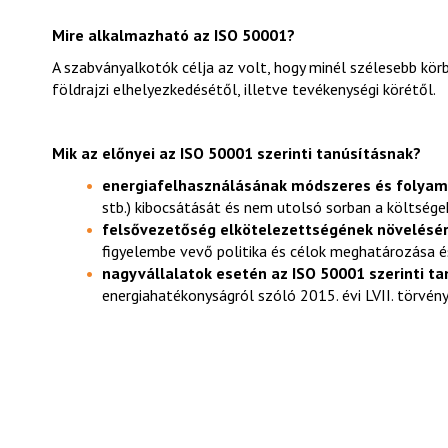
Mire alkalmazható az ISO 50001?
A szabványalkotók célja az volt, hogy minél szélesebb kö
földrajzi elhelyezkedésétől, illetve tevékenységi körétől.
Mik az előnyei az ISO 50001 szerinti tanúsításnak
?
energiafelhasználásának módszeres és folyam
stb.) kibocsátását és nem utolsó sorban a költségek
felsővezetőség elkötelezettségének növelésé
figyelembe vevő politika és célok meghatározása é
nagyvállalatok esetén az ISO 50001 szerinti ta
energiahatékonyságról szóló 2015. évi LVII. törvé