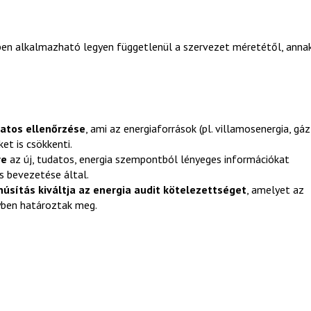
rben alkalmazható legyen függetlenül a szervezet méretétől, anna
atos ellenőrzése
, ami az energiaforrások (pl. villamosenergia, gáz
et is csökkenti.
re
az új, tudatos, energia szempontból lényeges információkat
s bevezetése által.
núsítás kiváltja az energia audit kötelezettséget
, amelyet az
nyben határoztak meg.