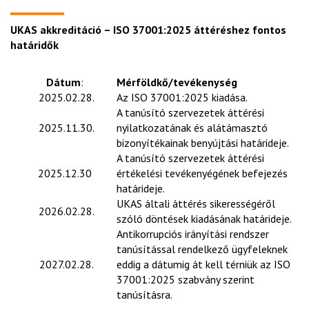
UKAS akkreditáció – ISO 37001:2025 áttéréshez fontos
határidők
Dátum
:
Mérföldkő/tevékenység
2025.02.28.
Az ISO 37001:2025 kiadása.
A tanúsító szervezetek áttérési
2025.11.30.
nyilatkozatának és alátámasztó
bizonyítékainak benyújtási határideje.
A tanúsító szervezetek áttérési
2025.12.30
értékelési tevékenyégének befejezés
határideje.
UKAS általi áttérés sikerességéről
2026.02.28.
szóló döntések kiadásának határideje.
Antikorrupciós irányítási rendszer
tanúsítással rendelkező ügyfeleknek
2027.02.28.
eddig a dátumig át kell térniük az ISO
37001:2025 szabvány szerint
tanúsításra.